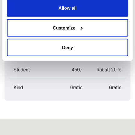
Allow all
Admission price list
Customize
KATEGORIE
NORMALER
MIT DEM
EINTRITTSPREIS
PRAGUE
VISITOR PASS
Deny
Erwachsener
450,-
Rabatt 20 %
Student
450,-
Rabatt 20 %
Kind
Gratis
Gratis