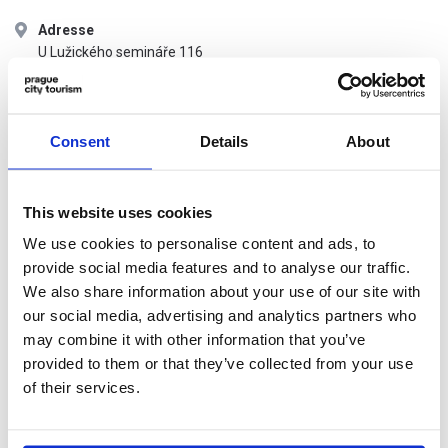
Adresse
U Lužického semináře 116
118 00 Praha 1
Nächste Haltestelle
Consent
Details
About
STRAßENBAHN Malostranská
Öffnungszeiten
This website uses cookies
Montag–Donnerstag, Sonntag: 10:30 – 18:30 (letzte Führung
We use cookies to personalise content and ads, to
um 18:30)
Freitag–Samstag: 10:30 – 19:30 (letzte Führung um 19:30)
provide social media features and to analyse our traffic.
We also share information about your use of our site with
Die Besichtigungen beginnen alle 15 Minuten und die
our social media, advertising and analytics partners who
maximale Teilnehmerzahl beträgt 12 Personen. Der Besuch
may combine it with other information that you’ve
der interaktiven Ausstellung dauert 55 Minuten. Sie können
provided to them or that they’ve collected from your use
die Ausstellung auf Tschechisch und Englisch ohne Führer
of their services.
oder mit Hilfe eines Audioguides in weiteren Fremdsprachen
besichtigen.