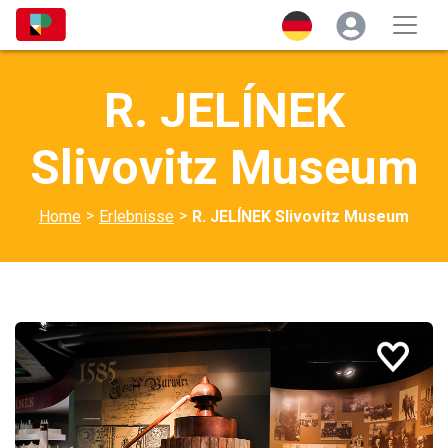
R. JELÍNEK
Slivovitz Museum
>
>
Home
Erlebnisse
R. JELÍNEK Slivovitz Museum