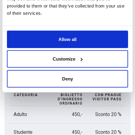
provided to them or that they’ve collected from your use
18:30)
Venerdì–sabato: 10:30 – 19:30 (ultima visita alle 19:30)
of their services.
Le visite iniziano ogni 15 minuti e la capacità massima è di 12
persone. La visita all’esposizione interattiva dura 55 minuti ed
è in lingua ceca o inglese, senza accompagnatore, oppure
Allow all
anche nelle altre lingue con le audio-guide.
Customize
Listino prezzi biglietto
d’ingresso
Deny
CATEGORIA
BIGLIETTO
CON PRAGUE
D’INGRESSO
VISITOR PASS
ORDINARIO
Adulto
450,-
Sconto 20 %
Studente
450,-
Sconto 20 %