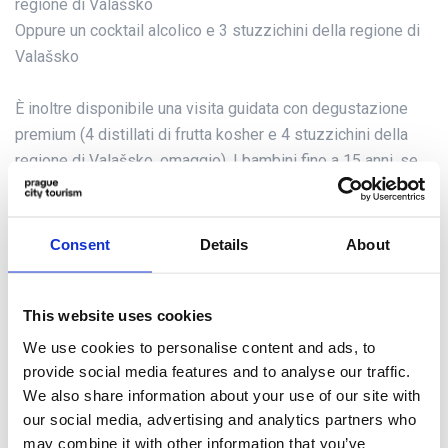
regione di Valašsko
Oppure un cocktail alcolico e 3 stuzzichini della regione di
Valašsko
È inoltre disponibile una visita guidata con degustazione
premium (4 distillati di frutta kosher e 4 stuzzichini della
regione di Valašsko, omaggio). I bambini fino a 15 anni, se
accompagnati da un adulto pagante, entrano gratuitamente
(senza diritto alla degustazione).
Consent
Details
About
Indirizzo
U Lužického semináře 116
118 00 Praha 1
This website uses cookies
We use cookies to personalise content and ads, to
La fermata più vicina
provide social media features and to analyse our traffic.
TRAM Malostranská
We also share information about your use of our site with
our social media, advertising and analytics partners who
Orario di apertura
may combine it with other information that you’ve
Lunedì–giovedì, domenica: 10:30 – 18:30 (ultima visita alle