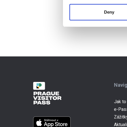
Deny
Navi
Jak to
e-Pas
Zážitk
Aktual