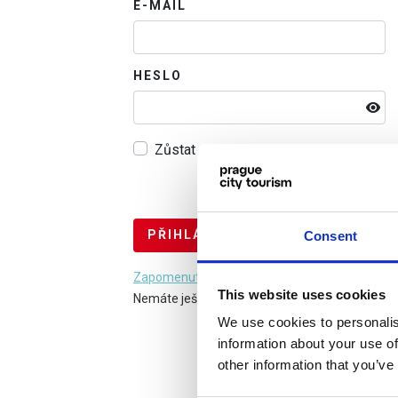
E-MAIL
HESLO
Zůstat přihlášen na tomto zařízení
Consent
Zapomenuté heslo
This website uses cookies
Nemáte ještě účet?
Registrujte se
We use cookies to personalis
information about your use of
other information that you’ve