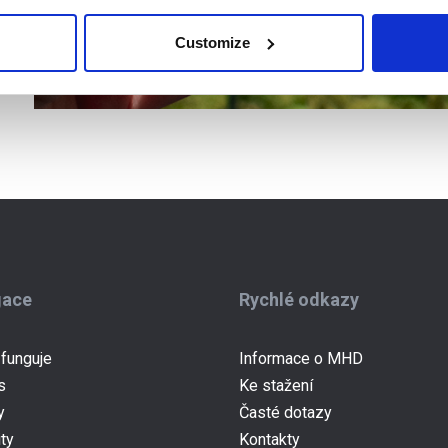
Customize
gace
Rychlé odkazy
 funguje
Informace o MHD
s
Ke stažení
y
Časté dotazy
ity
Kontakty