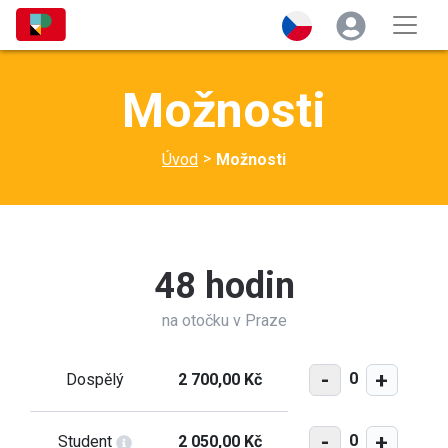
Možnosti
>
Úvod
Možnosti
48 hodin
na otočku v Praze
-
+
0
Dospělý
2 700,00 Kč
-
+
0
Student
2 050,00 Kč