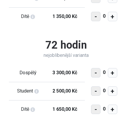
-
+
0
Dítě
1 350,00 Kč
72 hodin
nejoblíbenější varianta
-
+
0
Dospělý
3 300,00 Kč
-
+
0
Student
2 500,00 Kč
-
+
0
Dítě
1 650,00 Kč