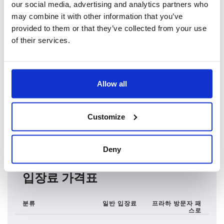
our social media, advertising and analytics partners who
가장 가까운 정류장
may combine it with other information that you’ve
지하철, 트램 Staroměstská
provided to them or that they’ve collected from your use
of their services.
영업시간
일 16:00 (IT)
가이드&투어 미팅 장소
Allow all
매일 9:00 ~ 20:00
투어는 이메일(guides@prague.eu)이나 전화(+420 778 543
Customize
671) 사전 예약을 통해서만 가능합니다. 투어 티켓은 가이드&투
어(Staroměstské náměstí 1) 센터에서도 수령하실 수 있습니다.
Deny
입장료 가격표
분류
일반 입장료
프라하 방문자 패
스로