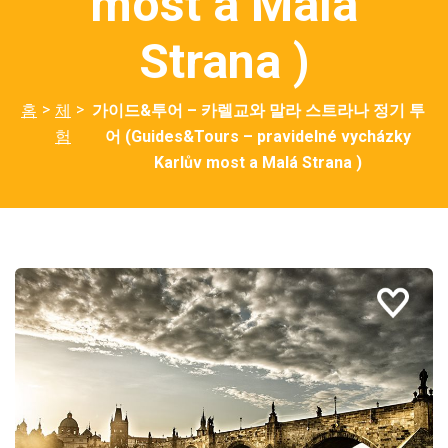
most a Malá
Strana )
>
>
홈
체
가이드&투어 – 카렐교와 말라 스트라나 정기 투
험
어 (Guides&Tours – pravidelné vycházky
Karlův most a Malá Strana )