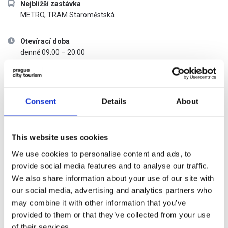
Nejbližší zastávka
METRO, TRAM Staroměstská
Otevírací doba
denně 09:00 – 20:00
Ceník vstupného
Consent
Details
About
KATEGORIE
BĚŽNÉ
S PRAGUE
VSTUPNÉ
VISITOR PASS
This website uses cookies
Dospělý
Zdarma
Zdarma
We use cookies to personalise content and ads, to
provide social media features and to analyse our traffic.
Student
Zdarma
Zdarma
We also share information about your use of our site with
our social media, advertising and analytics partners who
may combine it with other information that you’ve
Dítě
Zdarma
Zdarma
provided to them or that they’ve collected from your use
of their services.