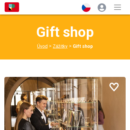
Gift shop
>
>
Úvod
Zážitky
Gift shop