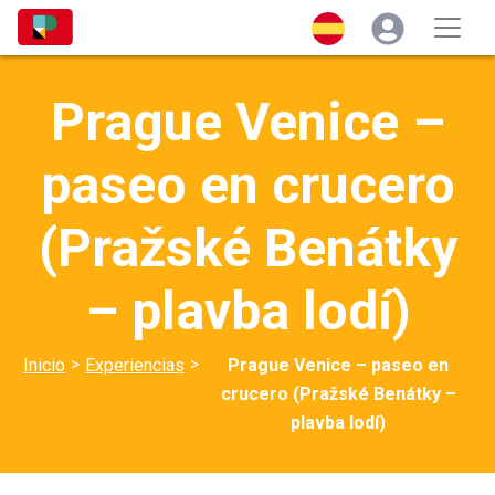
Prague Venice –
paseo en crucero
(Pražské Benátky
– plavba lodí)
>
>
Inicio
Experiencias
Prague Venice – paseo en
crucero (Pražské Benátky –
plavba lodí)