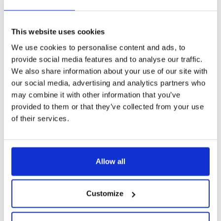
Horario de apertura
todos los días 10:00 – 20:00
This website uses cookies
el último barco 20:00
We use cookies to personalise content and ads, to
(billetes de barco a recoger en la caja del Museo del Puente de
provide social media features and to analyse our traffic.
Carlos)
We also share information about your use of our site with
our social media, advertising and analytics partners who
may combine it with other information that you’ve
Precios de las entradas
provided to them or that they’ve collected from your use
of their services.
CATEGORÍAS
COSTO
CON PRAGUE
HABITUAL DE
VISITOR PASS
LA ENTRADA
Adulto
550,-
Gratis
Allow all
Estudiante
550,-
Gratis
Customize
Niño
350,-
Gratis