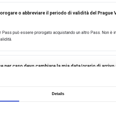
rorogare o abbreviare il periodo di validità del Prague V
or Pass può essere prorogato acquistando un altro Pass. Non è i
alidità.
e per caso devo cambiare la mia data/orario di arrivo
ficare la data e l'orario di attivazione impostati. Una volta attiv
ile modificare le impostazioni del Prague Visitor Pass.
Details
itor Pass è cedibile?