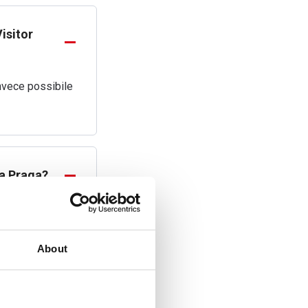
isitor
nvece possibile
 a Praga?
ato, però, non
About