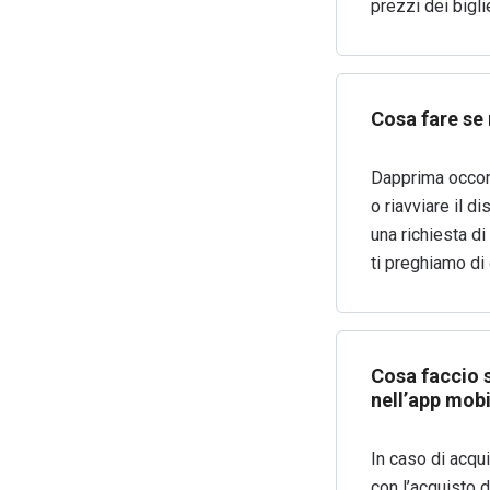
prezzi dei bigli
Cosa fare se 
Dapprima occorr
o riavviare il d
una richiesta d
ti preghiamo di 
Cosa faccio s
nell’app mobi
In caso di acqu
con l’acquisto d