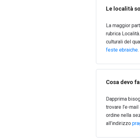
Le località s
La maggior parte
rubrica Località
culturali del qu
feste ebraiche
.
Cosa devo far
Dapprima bisogn
trovare l’e-mail 
ordine nella sez
all’indirizzo
pra