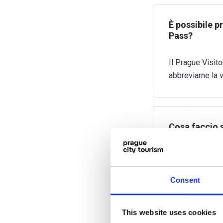
È possibile p
Pass?
Il Prague Visit
abbreviarne la v
Cosa faccio s
Puoi sempre modi
sarà più possib
Consent
This website uses cookies
Il Prague Vis