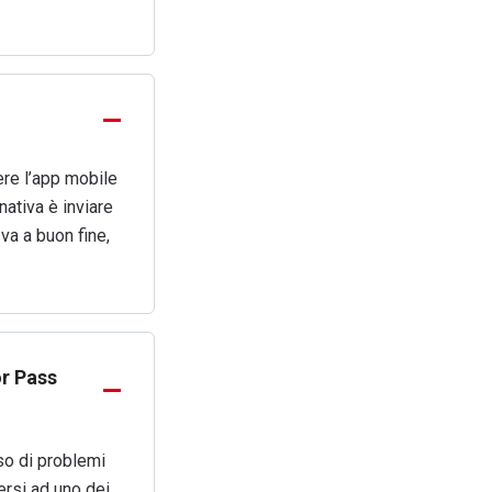
ere l’app mobile
nativa è inviare
va a buon fine,
or Pass
so di problemi
ersi ad uno dei