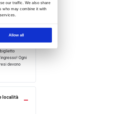
se our traffic. We also share
ers who may combine it with
 services.
Allow all
biglietto
’ingresso! Ogni
presi devono
 località