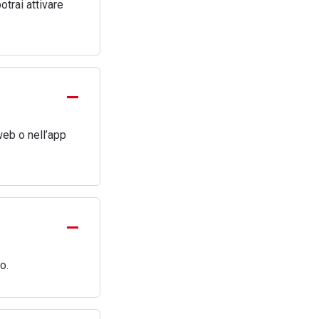
otrai attivare
web o nell’app
o.