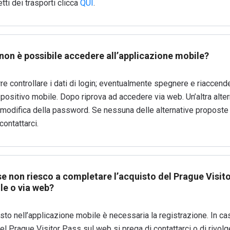
etti dei trasporti clicca
QUI
.
non è possibile accedere all’applicazione mobile?
e controllare i dati di login; eventualmente spegnere e riaccend
ispositivo mobile. Dopo riprova ad accedere via web. Un’altra alter
i modifica della password. Se nessuna delle alternative proposte 
contattarci.
e non riesco a completare l’acquisto del Prague Visit
le o via web?
isto nell’applicazione mobile è necessaria la registrazione. In ca
el Prague Visitor Pass sul web si prega di contattarci o di rivolg